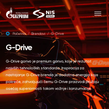
Skip to content
Početna
/
Brendovi
/
G-Drive
G-Drive
G-Drive gorivo je premium gorivo, koje je rezultat
najviših tehnoloških standarda. Inspiracija za
nastajanje G-Drive brenda je dodatna energija koja
pokreće, zahvaljujući čemu G-Drive proizvodi pružaju
osećaj superiornosti tokom vožnje i konzumacije.