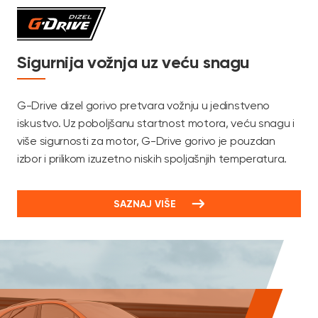
Sigurnija vožnja uz veću snagu
G-Drive dizel gorivo pretvara vožnju u jedinstveno
iskustvo. Uz poboljšanu startnost motora, veću snagu i
više sigurnosti za motor, G-Drive gorivo je pouzdan
izbor i prilikom izuzetno niskih spoljašnjih temperatura.
SAZNAJ VIŠE