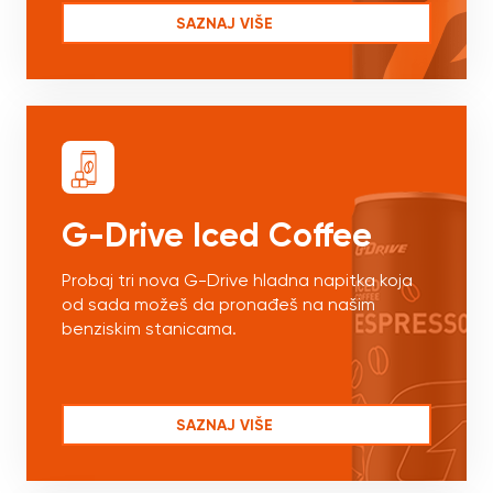
SAZNAJ VIŠE
G-Drive Iced Coffee
Probaj tri nova G-Drive hladna napitka koja
od sada možeš da pronađeš na našim
benziskim stanicama.
SAZNAJ VIŠE