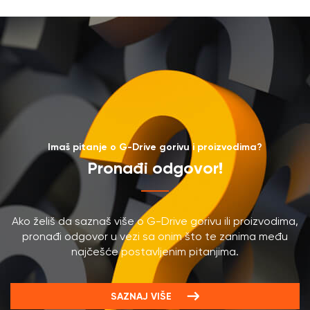
Imaš pitanje o G-Drive gorivu i proizvodima?
Pronađi odgovor!
Ako želiš da saznaš više o G-Drive gorivu ili proizvodima,
pronađi odgovor u vezi sa onim što te zanima među
najčešće postavljenim pitanjima.
SAZNAJ VIŠE