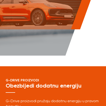
G-DRIVE PROIZVODI
Obezbijedi dodatnu energiju
G-Drive proizvodi pružaju dodatnu energiju u pravom