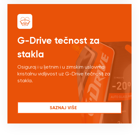
G-Drive tečnost za
stakla
Osiguraj i u ljetnim i u zimskim uslovima
kristalnu vidljivost uz G-Drive tečnost za
stakla.
SAZNAJ VIŠE