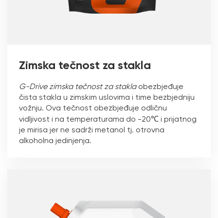
Zimska tečnost za stakla
G-Drive zimska tečnost za stakla
obezbjeđuje
čista stakla u zimskim uslovima i time bezbjedniju
vožnju. Ova tečnost obezbjeđuje odličnu
vidljivost i na temperaturama do -20℃ i prijatnog
je mirisa jer ne sadrži metanol tj. otrovna
alkoholna jedinjenja.