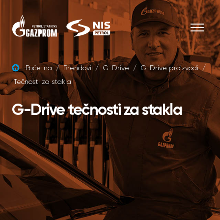
Skip to content
Početna
/
Brendovi
/
G-Drive
/
G-Drive proizvodi
/
Tečnosti za stakla
G-Drive tečnosti za stakla