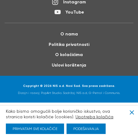
Instagram
YouTube
O nama
Politika privatnosti
O kolačićima
Uslovi korištenja
Copyright © 2026 NIS a.d. Novi Sad. Sva prava zadržana.
Dizajn i razvoj:
PopArt Studio
. Sadržaj: NIS a.d, G-Petrol i
Communis
.
Kako bismo omogućili bolje korisničko iskustvo, ova
Clo
stranica koristi kolačiće (cookies).
Upotreba kolačića
PRIHVATAM SVE KOLAČIĆE
PODEŠAVANJA