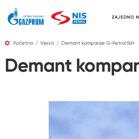
ZAJEDNO 
Skip to content
Početna
/
Vijesti
/
Demant kompanije G-Petrol BiH
Demant kompani