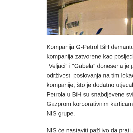
Kompanija G-Petrol BiH demantuje
kompanija zatvorene kao posljed
“Veljaci” i “Gabela” donesena je 
održivosti poslovanja na tim lok
kompanije, što je dodatno utjeca
Petrola u BiH su snabdjevene sv
Gazprom korporativnim karticama,
NIS grupe.
NIS će nastaviti pažljivo da prat