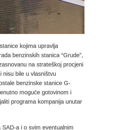
stanice kojima upravlja
rada benzinskih stanica “Grude”,
, zasnovanu na strateškoj procjeni
nisu bile u vlasništvu
ostale benzinske stanice G-
trenutno moguće gotovinom i
jaliti programa kompanija unutar
ija SAD-a i o svim eventualnim